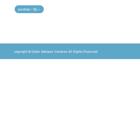
portfolio一覧へ
copyright © Golbe Advisors Ventures All Rights Reserved.